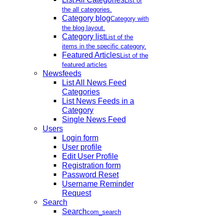
List of
the all categories.
Category blog
Category with
the blog layout.
Category list
List of the
items in the specific category.
Featured Articles
List of the
featured articles
Newsfeeds
List All News Feed
Categories
List News Feeds in a
Category
Single News Feed
Users
Login form
User profile
Edit User Profile
Registration form
Password Reset
Username Reminder
Request
Search
Search
com_search