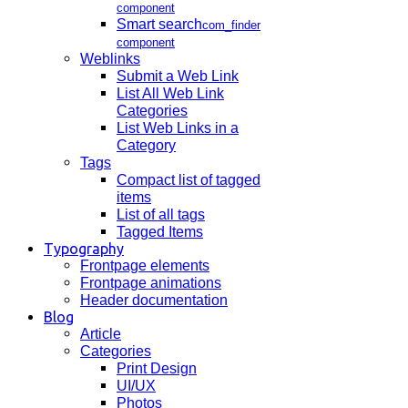
component
Smart search
com_finder
component
Weblinks
Submit a Web Link
List All Web Link
Categories
List Web Links in a
Category
Tags
Compact list of tagged
items
List of all tags
Tagged Items
Typography
Frontpage elements
Frontpage animations
Header documentation
Blog
Article
Categories
Print Design
UI/UX
Photos