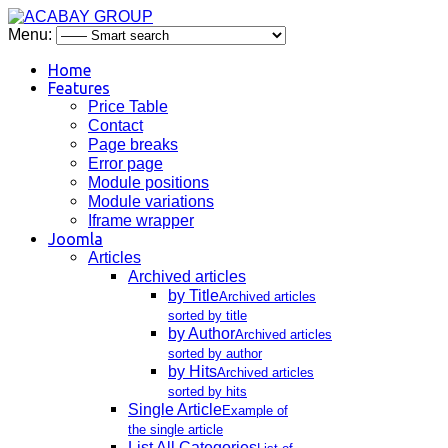
Menu:
Home
Features
Price Table
Contact
Page breaks
Error page
Module positions
Module variations
Iframe wrapper
Joomla
Articles
Archived articles
by Title
Archived articles
sorted by title
by Author
Archived articles
sorted by author
by Hits
Archived articles
sorted by hits
Single Article
Example of
the single article
List All Categories